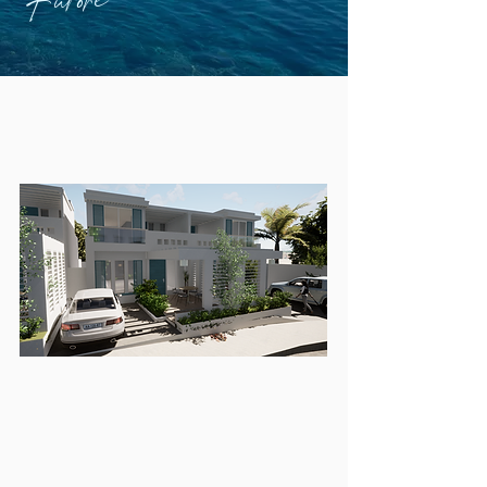
Furor
e