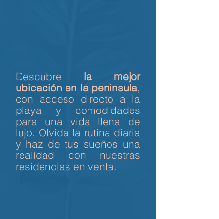
Descubre
la mejor
ubicación en la peninsula
,
con acceso directo a la
playa y comodidades
para una vida llena de
lujo. Olvida la rutina diaria
y haz de tus sueños una
realidad con nuestras
residencias en venta.